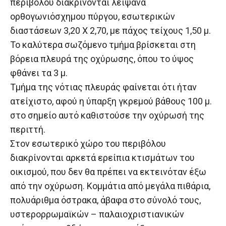
περιβόλου διακρίνονται λείψανα
ορθογωνιόσχημου πύργου, εσωτερικών
διαστάσεων 3,20 Χ 2,70, με πάχος τείχους 1,50 μ.
Το καλύτερα σωζόμενο τμήμα βρίσκεται στη
βόρεια πλευρά της οχύρωσης, όπου το ύψος
φθάνει τα 3 μ.
Τμήμα της νότιας πλευράς φαίνεται ότι ήταν
ατείχιστο, αφού η ύπαρξη γκρεμού βάθους 100 μ.
στο σημείο αυτό καθιστούσε την οχύρωσή της
περιττή.
Στον εσωτερικό χώρο του περιβόλου
διακρίνονται αρκετά ερείπια κτισμάτων του
οικισμού, που δεν θα πρέπει να εκτεινόταν έξω
από την οχύρωση. Κομμάτια από μεγάλα πιθάρια,
πολυάριθμα όστρακα, άβαφα στο σύνολό τους,
υστερορρωμαϊκών – παλαιοχριστιανικών