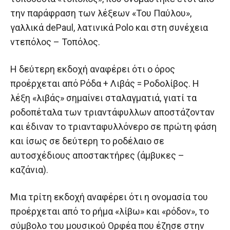
την παράφραση των λέξεων «Του Παύλου»,
γαλλικά dePaul, λατινικά Polo και στη συνέχεια
ντεπόλος – Τοπόλος.
Η δεύτερη εκδοχή αναφέρει ότι ο όρος
προέρχεται από Ρόδα + Λιβάς = Ροδολίβος. Η
λέξη «λιβάς» σημαίνει σταλαγματιά, γιατί τα
ροδοπέταλα των τριαντάφυλλων αποστάζονταν
και έδιναν το τριανταφυλλόνερο σε πρώτη φάση
και ίσως σε δεύτερη το ροδέλαιο σε
αυτοσχέδιους αποστακτήρες (άμβυκες –
καζάνια).
Μια τρίτη εκδοχή αναφέρει ότι η ονομασία του
προέρχεται από το ρήμα «λίβω» και «ρόδον», το
σύμβολο του μουσικού Ορφέα που έζησε στην