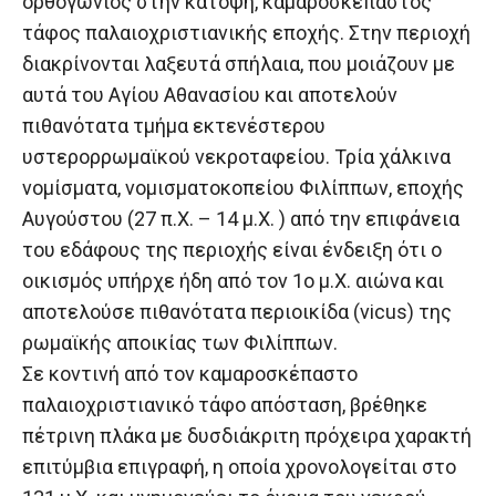
ορθογώνιος στην κάτοψη, καμαροσκέπαστος
τάφος παλαιοχριστιανικής εποχής. Στην περιοχή
διακρίνονται λαξευτά σπήλαια, που μοιάζουν με
αυτά του Αγίου Αθανασίου και αποτελούν
πιθανότατα τμήμα εκτενέστερου
υστερορρωμαϊκού νεκροταφείου. Τρία χάλκινα
νομίσματα, νομισματοκοπείου Φιλίππων, εποχής
Αυγούστου (27 π.Χ. – 14 μ.Χ. ) από την επιφάνεια
του εδάφους της περιοχής είναι ένδειξη ότι ο
οικισμός υπήρχε ήδη από τον 1ο μ.Χ. αιώνα και
αποτελούσε πιθανότατα περιοικίδα (vicus) της
ρωμαϊκής αποικίας των Φιλίππων.
Σε κοντινή από τον καμαροσκέπαστο
παλαιοχριστιανικό τάφο απόσταση, βρέθηκε
πέτρινη πλάκα με δυσδιάκριτη πρόχειρα χαρακτή
επιτύμβια επιγραφή, η οποία χρονολογείται στο